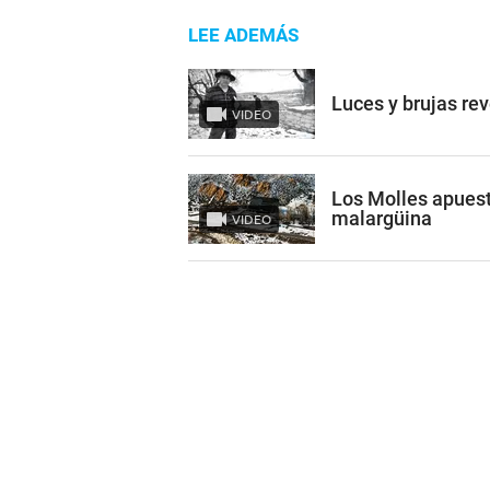
LEE ADEMÁS
Luces y brujas re
VIDEO
Los Molles apuest
malargüina
VIDEO