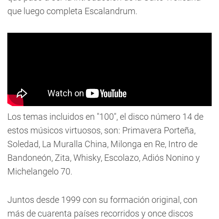
que luego completa Escalandrum.
Los temas incluidos en "100", el disco número 14 de
estos músicos virtuosos, son: Primavera Porteña,
Soledad, La Muralla China, Milonga en Re, Intro de
Bandoneón, Zita, Whisky, Escolazo, Adiós Nonino y
Michelangelo 70.
Juntos desde 1999 con su formación original, con
más de cuarenta países recorridos y once discos