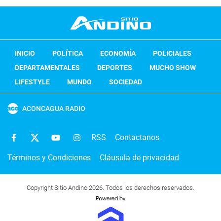
INICIO
POLÍTICA
ECONOMÍA
POLICIALES
DEPARTAMENTALES
DEPORTES
MUCHO SHOW
LIFESTYLE
MUNDO
SOCIEDAD
ACONCAGUA RADIO
RSS
Contactanos
Términos y Condiciones
Cláusula de privacidad
Copyright Sitio Andino 2026. Todos los derechos reservados.