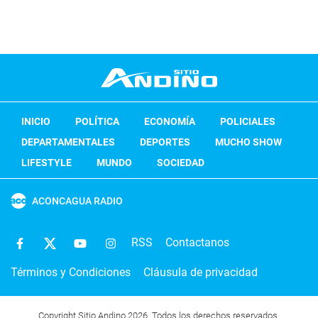
INICIO
POLÍTICA
ECONOMÍA
POLICIALES
DEPARTAMENTALES
DEPORTES
MUCHO SHOW
LIFESTYLE
MUNDO
SOCIEDAD
ACONCAGUA RADIO
RSS
Contactanos
Términos y Condiciones
Cláusula de privacidad
Copyright Sitio Andino 2026. Todos los derechos reservados.