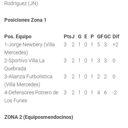
Rodríguez (JN).
Posiciones Zona 1
Pos. Equipo
Pts
J
G
E
P
GF
GC
Dif
1-Jorge Newbery (Villa
3
2
1
0
1
5
3
+2
Mercedes)
2-Sportivo Villa La
3
2
1
0
1
3
3
0
Quebrada
3-Alianza Futbolística
3
2
1
0
1
2
2
0
(Villa Mercedes)
4-Defensores Potrero de
3
2
1
0
1
4
6
-2
Los Funes
ZONA 2 (Equiposmendocinos)