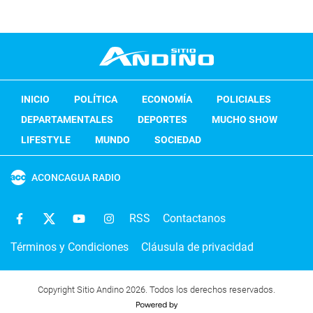
INICIO
POLÍTICA
ECONOMÍA
POLICIALES
DEPARTAMENTALES
DEPORTES
MUCHO SHOW
LIFESTYLE
MUNDO
SOCIEDAD
ACONCAGUA RADIO
RSS
Contactanos
Términos y Condiciones
Cláusula de privacidad
Copyright Sitio Andino 2026. Todos los derechos reservados.