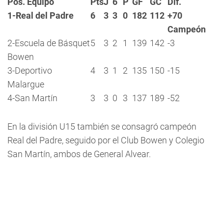
Pos. Equipo
Pts
J
6
P
GF
GC
Dif.
1-Real del Padre
6
3
3
0
182
112
+70
Campeón
2-Escuela de Básquet
5
3
2
1
139
142
-3
Bowen
3-Deportivo
4
3
1
2
135
150
-15
Malargue
4-San Martín
3
3
0
3
137
189
-52
En la división U15 también se consagró campeón
Real del Padre, seguido por el Club Bowen y Colegio
San Martín, ambos de General Alvear.