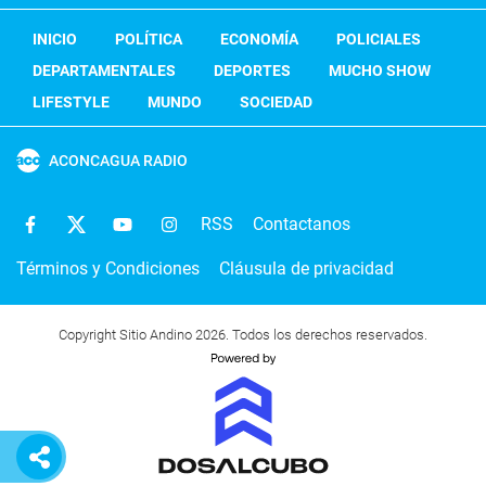
INICIO
POLÍTICA
ECONOMÍA
POLICIALES
DEPARTAMENTALES
DEPORTES
MUCHO SHOW
LIFESTYLE
MUNDO
SOCIEDAD
ACONCAGUA RADIO
RSS
Contactanos
Términos y Condiciones
Cláusula de privacidad
Copyright Sitio Andino 2026. Todos los derechos reservados.