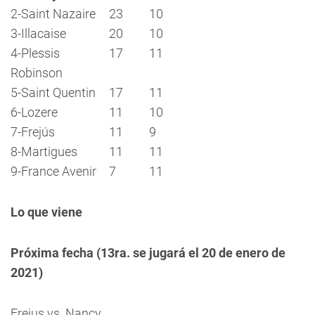
2-Saint Nazaire
23
10
3-Illacaise
20
10
4-Plessis
17
11
Robinson
5-Saint Quentin
17
11
6-Lozere
11
10
7-Frejús
11
9
8-Martigues
11
11
9-France Avenir
7
11
Lo que viene
Próxima fecha (13ra. se jugará el 20 de enero de
2021)
Frejus vs. Nancy