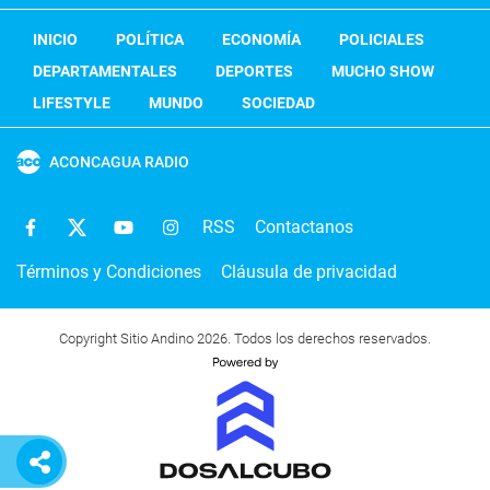
INICIO
POLÍTICA
ECONOMÍA
POLICIALES
DEPARTAMENTALES
DEPORTES
MUCHO SHOW
LIFESTYLE
MUNDO
SOCIEDAD
ACONCAGUA RADIO
RSS
Contactanos
Términos y Condiciones
Cláusula de privacidad
Copyright Sitio Andino 2026. Todos los derechos reservados.