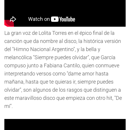
La gran voz de Lolita Torres en el épico final de la
canción que da nombre al disco, la histórica versión
del "Himno Nacional Argentino", y la bella y
melancólica "Siempre puedes olvidar", que García
compuso junto a Fabiana Cantilo, quien conmueve
interpretando versos como "dame amor hasta
mañana, hasta que te quieras ir, siempre puedes
olvidar", son algunos de los rasgos que distinguen a
este maravilloso disco que empieza con otro hit, "De
mí".