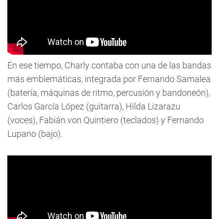
En ese tiempo, Charly contaba con una de las bandas
más emblemáticas, integrada por Fernando Samalea
(batería, máquinas de ritmo, percusión y bandoneón),
Carlos García López (guitarra), Hilda Lizarazu
(voces), Fabián von Quintiero (teclados) y Fernando
Lupano (bajo).