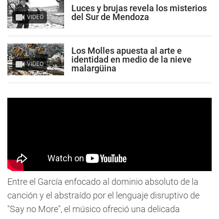
Luces y brujas revela los misterios
del Sur de Mendoza
VIDEO
Los Molles apuesta al arte e
identidad en medio de la nieve
VIDEO
malargüina
Entre el García enfocado al dominio absoluto de la
canción y el abstraído por el lenguaje disruptivo de
"Say no More", el músico ofreció una delicada