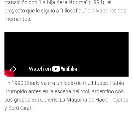
transición con "La hija de la lágrima" (1994) , el
proyecto que le siguió a "Filosofía..." e hilvanó los dos
momentos.
En 1990 Charly ya era un ídolo de multitudes. Había
irrumpido antes en la escena del rock argentino con
sus grupos Sui Generis, La Máquina de Hacer Pájaros
y Serú Girán.