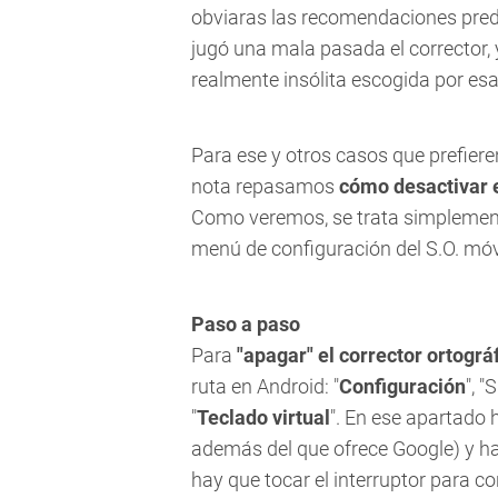
obviaras las recomendaciones pred
jugó una mala pasada el corrector,
realmente insólita escogida por es
Para ese y otros casos que prefiere
nota repasamos
cómo desactivar el
Como veremos, se trata simplemen
menú de configuración del S.O. móv
Paso a paso
Para
"apagar" el corrector ortogr
ruta en Android: "
Configuración
", "
"
Teclado virtual
". En ese apartado h
además del que ofrece Google) y hac
hay que tocar el interruptor para c