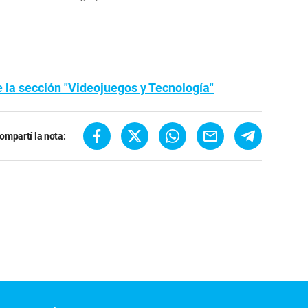
e la sección "Videojuegos y Tecnología"
ompartí la nota: