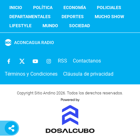
INICIO
POLÍTICA
ECONOMÍA
POLICIALES
DEPARTAMENTALES
DEPORTES
MUCHO SHOW
LIFESTYLE
MUNDO
SOCIEDAD
ACONCAGUA RADIO
RSS
Contactanos
Términos y Condiciones
Cláusula de privacidad
Copyright Sitio Andino 2026. Todos los derechos reservados.