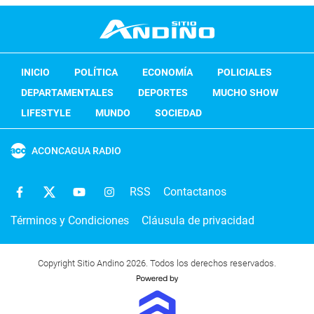
INICIO
POLÍTICA
ECONOMÍA
POLICIALES
DEPARTAMENTALES
DEPORTES
MUCHO SHOW
LIFESTYLE
MUNDO
SOCIEDAD
ACONCAGUA RADIO
RSS
Contactanos
Términos y Condiciones
Cláusula de privacidad
Copyright Sitio Andino 2026. Todos los derechos reservados.