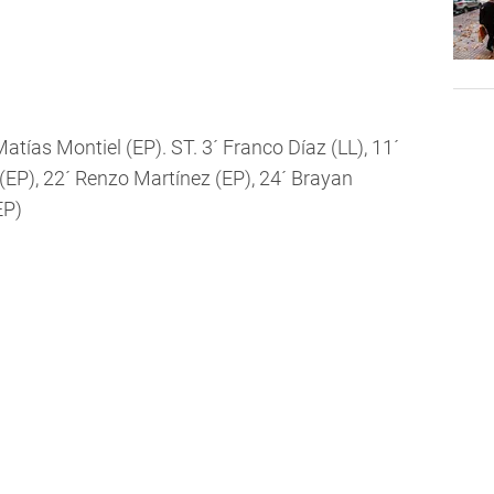
Matías Montiel (EP). ST. 3´ Franco Díaz (LL), 11´
(EP), 22´ Renzo Martínez (EP), 24´ Brayan
EP)