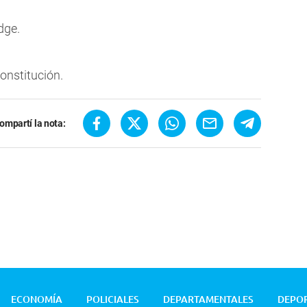
dge.
onstitución.
ompartí la nota:
ECONOMÍA
POLICIALES
DEPARTAMENTALES
DEPO