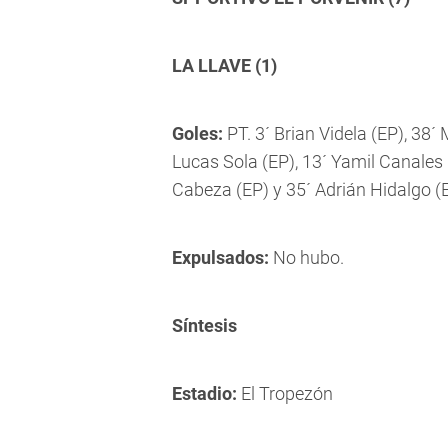
LA LLAVE (1)
Goles:
PT. 3´ Brian Videla (EP), 38´ 
Lucas Sola (EP), 13´ Yamil Canales 
Cabeza (EP) y 35´ Adrián Hidalgo (
Expulsados:
No hubo.
Síntesis
Estadio:
El Tropezón