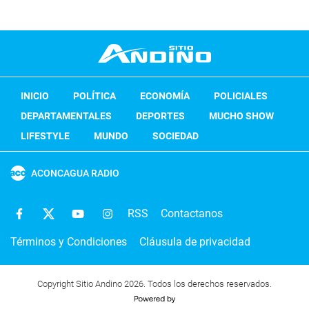
INICIO
POLÍTICA
ECONOMÍA
POLICIALES
DEPARTAMENTALES
DEPORTES
MUCHO SHOW
LIFESTYLE
MUNDO
SOCIEDAD
ACONCAGUA RADIO
RSS
Contactanos
Términos y Condiciones
Cláusula de privacidad
Copyright Sitio Andino 2026. Todos los derechos reservados.