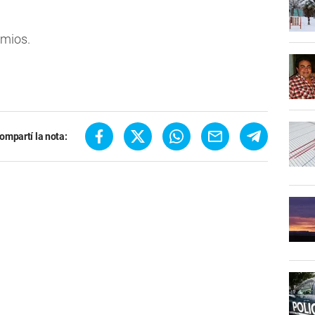
emios.
ompartí la nota: