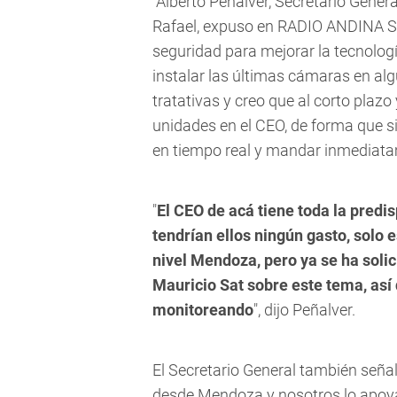
Alberto Peñalver, Secretario Genera
Rafael, expuso en RADIO ANDINA S
seguridad para mejorar la tecnologí
instalar las últimas cámaras en alg
tratativas y creo que al corto plaz
unidades en el CEO, de forma que s
en tiempo real y mandar inmediatam
"
El CEO de acá tiene toda la predi
tendrían ellos ningún gasto, solo 
nivel Mendoza, pero ya se ha solic
Mauricio Sat sobre este tema, así 
monitoreando
", dijo Peñalver.
El Secretario General también seña
desde Mendoza y nosotros lo apoya