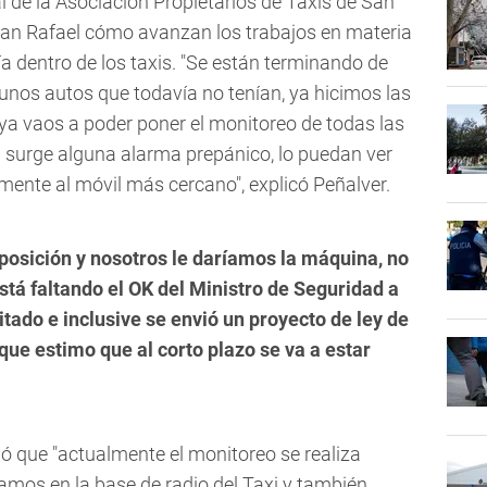
l de la Asociación Propietarios de Taxis de San
an Rafael cómo avanzan los trabajos en materia
a dentro de los taxis. "Se están terminando de
unos autos que todavía no tenían, ya hicimos las
o ya vaos a poder poner el monitoreo de todas las
i surge alguna alarma prepánico, lo puedan ver
ente al móvil más cercano", explicó Peñalver.
sposición y nosotros le daríamos la máquina, no
está faltando el OK del Ministro de Seguridad a
itado e inclusive se envió un proyecto de ley de
que estimo que al corto plazo se va a estar
ló que "actualmente el monitoreo se realiza
mos en la base de radio del Taxi y también