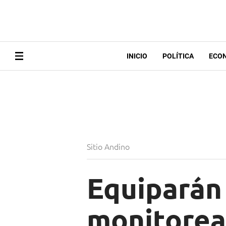
INICIO
POLÍTICA
ECO
Sitio Andino
Equiparán 
monitorea