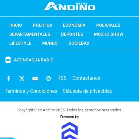
INICIO
POLÍTICA
ECONOMÍA
POLICIALES
DEPARTAMENTALES
DEPORTES
MUCHO SHOW
LIFESTYLE
MUNDO
SOCIEDAD
ACONCAGUA RADIO
RSS
Contactanos
Términos y Condiciones
Cláusula de privacidad
Copyright Sitio Andino 2026. Todos los derechos reservados.