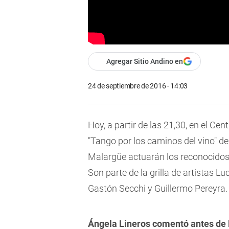
Agregar Sitio Andino en
24 de septiembre de 2016 - 14:03
Hoy, a partir de las 21,30, en el Ce
"Tango por los caminos del vino" de
Malargüe actuarán los reconocidos 
Son parte de la grilla de artistas 
Gastón Secchi y Guillermo Pereyra.
Ángela Lineros comentó antes de l