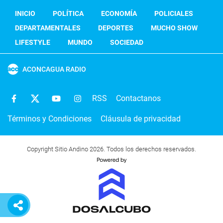
INICIO
POLÍTICA
ECONOMÍA
POLICIALES
DEPARTAMENTALES
DEPORTES
MUCHO SHOW
LIFESTYLE
MUNDO
SOCIEDAD
ACONCAGUA RADIO
RSS
Contactanos
Términos y Condiciones
Cláusula de privacidad
Copyright Sitio Andino 2026. Todos los derechos reservados.