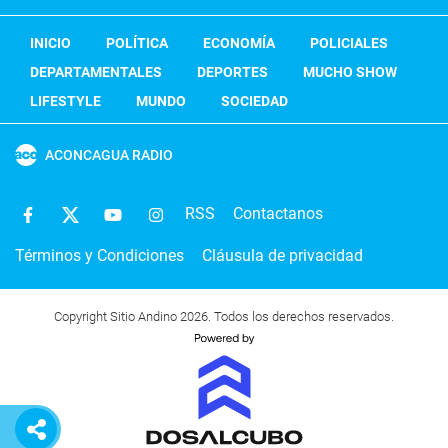
INICIO
POLÍTICA
ECONOMÍA
POLICIALES
DEPARTAMENTALES
DEPORTES
MUCHO SHOW
LIFESTYLE
MUNDO
SOCIEDAD
ACONCAGUA RADIO
RSS
Contactanos
Términos y Condiciones
Cláusula de privacidad
Copyright Sitio Andino 2026. Todos los derechos reservados.