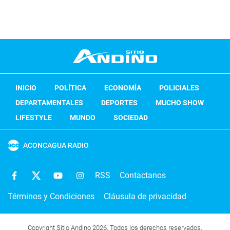
INICIO
POLÍTICA
ECONOMÍA
POLICIALES
DEPARTAMENTALES
DEPORTES
MUCHO SHOW
LIFESTYLE
MUNDO
SOCIEDAD
ACONCAGUA RADIO
RSS
Contactanos
Términos y Condiciones
Cláusula de privacidad
Copyright Sitio Andino 2026. Todos los derechos reservados.