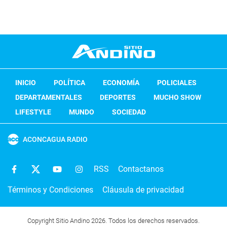
INICIO
POLÍTICA
ECONOMÍA
POLICIALES
DEPARTAMENTALES
DEPORTES
MUCHO SHOW
LIFESTYLE
MUNDO
SOCIEDAD
ACONCAGUA RADIO
RSS
Contactanos
Términos y Condiciones
Cláusula de privacidad
Copyright Sitio Andino 2026. Todos los derechos reservados.