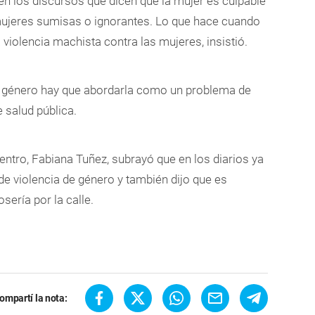
 en los discursos que dicen que la mujer es culpable
 mujeres sumisas o ignorantes. Lo que hace cuando
 violencia machista contra las mujeres, insistió.
de género hay que abordarla como un problema de
salud pública.
ntro, Fabiana Tuñez, subrayó que en los diarios ya
de violencia de género y también dijo que es
ería por la calle.
ompartí la nota: