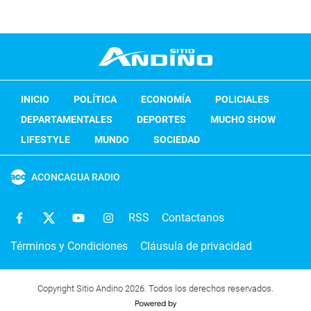
INICIO
POLÍTICA
ECONOMÍA
POLICIALES
DEPARTAMENTALES
DEPORTES
MUCHO SHOW
LIFESTYLE
MUNDO
SOCIEDAD
ACONCAGUA RADIO
RSS
Contactanos
Términos y Condiciones
Cláusula de privacidad
Copyright Sitio Andino 2026. Todos los derechos reservados.