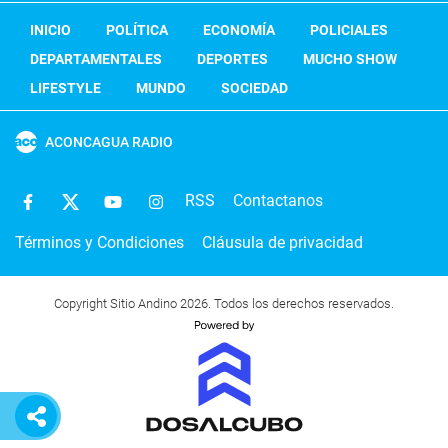
INICIO
POLÍTICA
ECONOMÍA
POLICIALES
DEPARTAMENTALES
DEPORTES
MUCHO SHOW
LIFESTYLE
MUNDO
SOCIEDAD
ACONCAGUA RADIO
RSS
Contactanos
Términos y Condiciones
Cláusula de privacidad
Copyright Sitio Andino 2026. Todos los derechos reservados.