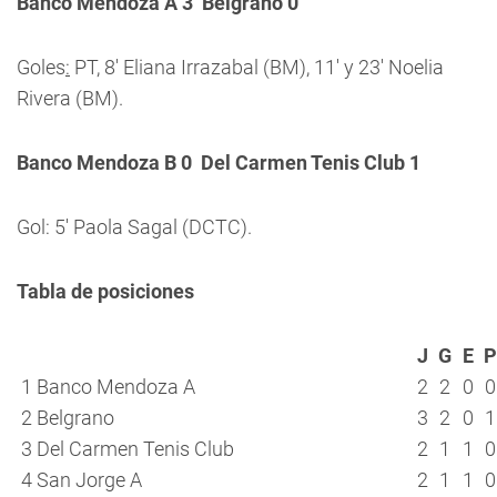
Banco Mendoza A 3  Belgrano 0
Goles
:
PT, 8′ Eliana Irrazabal (BM), 11′ y 23′ Noelia
Rivera (BM).
Banco Mendoza B 0  Del Carmen Tenis Club 1
Gol: 5′ Paola Sagal (DCTC).
Tabla de posiciones
J
G
E
P
1
Banco Mendoza A
2
2
0
0
2
Belgrano
3
2
0
1
3
Del Carmen Tenis Club
2
1
1
0
4
San Jorge A
2
1
1
0