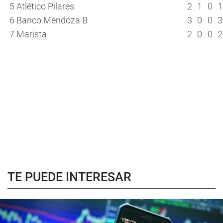
5
Atlético Pilares
2
1
0
1
6
Banco Mendoza B
3
0
0
3
7
Marista
2
0
0
2
TE PUEDE INTERESAR