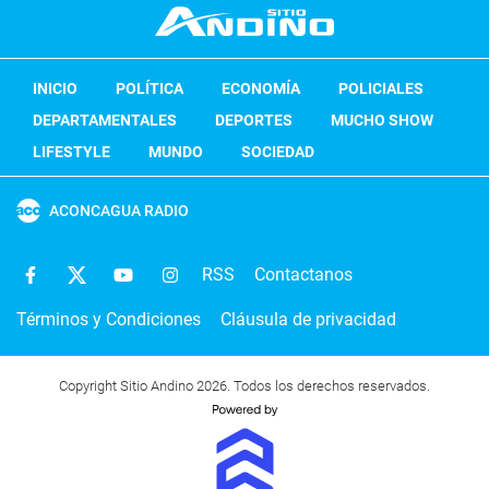
INICIO
POLÍTICA
ECONOMÍA
POLICIALES
DEPARTAMENTALES
DEPORTES
MUCHO SHOW
LIFESTYLE
MUNDO
SOCIEDAD
ACONCAGUA RADIO
RSS
Contactanos
Términos y Condiciones
Cláusula de privacidad
Copyright Sitio Andino 2026. Todos los derechos reservados.