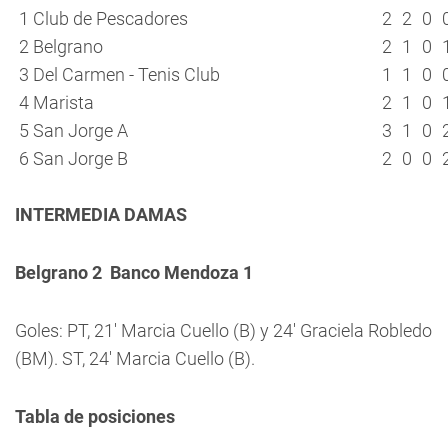
1
Club de Pescadores
2
2
0
2
Belgrano
2
1
0
3
Del Carmen - Tenis Club
1
1
0
4
Marista
2
1
0
5
San Jorge A
3
1
0
6
San Jorge B
2
0
0
INTERMEDIA DAMAS
Belgrano 2  Banco Mendoza 1
Goles: PT, 21′ Marcia Cuello (B) y 24′ Graciela Robledo
(BM). ST, 24′ Marcia Cuello (B).
Tabla de posiciones