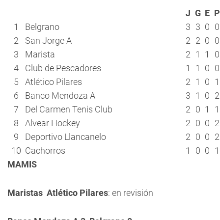
J
G
E
P
1
Belgrano
3
3
0
0
2
San Jorge A
2
2
0
0
3
Marista
2
1
1
0
4
Club de Pescadores
1
1
0
0
5
Atlético Pilares
2
1
0
1
6
Banco Mendoza A
3
1
0
2
7
Del Carmen Tenis Club
2
0
1
1
8
Alvear Hockey
2
0
0
2
9
Deportivo Llancanelo
2
0
0
2
10
Cachorros
1
0
0
1
MAMIS
Maristas  Atlético Pilares
: en revisión