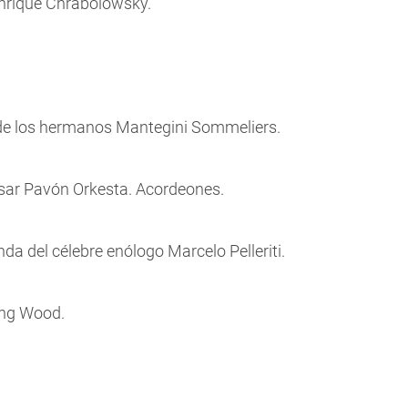
Enrique Chrabolowsky.
de los hermanos Mantegini Sommeliers.
esar Pavón Orkesta. Acordeones.
da del célebre enólogo Marcelo Pelleriti.
ing Wood.