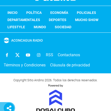
INICIO
POLÍTICA
ECONOMÍA
POLICIALES
DEPARTAMENTALES
DEPORTES
MUCHO SHOW
LIFESTYLE
MUNDO
SOCIEDAD
ACONCAGUA RADIO
RSS
Contactanos
Términos y Condiciones
Cláusula de privacidad
Copyright Sitio Andino 2026. Todos los derechos reservados.