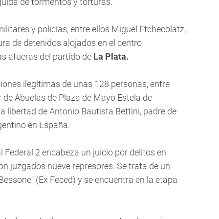
eguida de tormentos y torturas.
militares y policías, entre ellos Miguel Etchecolatz,
rtura de detenidos alojados en el centro
as afueras del partido de
La Plata.
nciones ilegítimas de unas 128 personas, entre
ular de Abuelas de Plaza de Mayo Estela de
 la libertad de Antonio Bautista Bettini, padre de
rgentino en España.
ral Federal 2 encabeza un juicio por delitos en
 son juzgados nueve represores. Se trata de un
Bessone" (Ex Feced) y se encuentra en la etapa