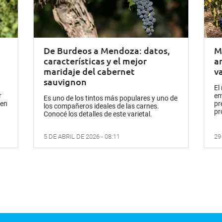
De Burdeos a Mendoza: datos,
M
características y el mejor
a
maridaje del cabernet
va
sauvignon
El
r
em
Es uno de los tintos más populares y uno de
 en
pr
los compañeros ideales de las carnes.
pr
Conocé los detalles de este varietal.
5 DE ABRIL DE 2026 - 08:11
29