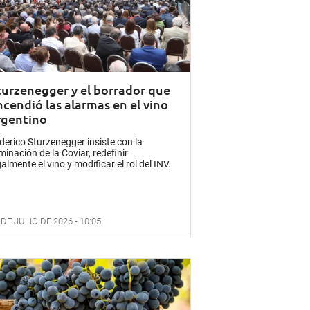
turzenegger y el borrador que
ncendió las alarmas en el vino
rgentino
derico Sturzenegger insiste con la
iminación de la Coviar, redefinir
galmente el vino y modificar el rol del INV.
 DE JULIO DE 2026 - 10:05