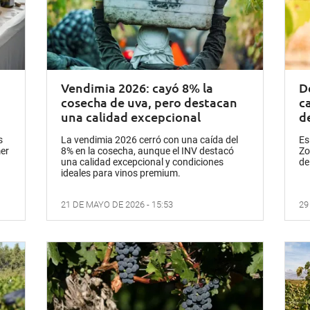
Vendimia 2026: cayó 8% la
D
cosecha de uva, pero destacan
c
una calidad excepcional
d
s
La vendimia 2026 cerró con una caída del
Es
mer
8% en la cosecha, aunque el INV destacó
Zo
una calidad excepcional y condiciones
de
ideales para vinos premium.
21 DE MAYO DE 2026 - 15:53
29