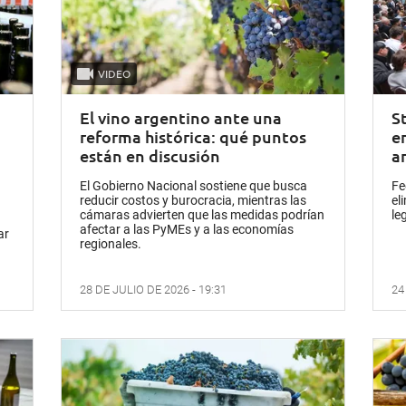
VIDEO
El vino argentino ante una
S
reforma histórica: qué puntos
e
están en discusión
a
El Gobierno Nacional sostiene que busca
Fe
reducir costos y burocracia, mientras las
el
cámaras advierten que las medidas podrían
le
afectar a las PyMEs y a las economías
ar
regionales.
28 DE JULIO DE 2026 - 19:31
24