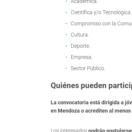
Académica.
Científica y/o Tecnológica.
Compromiso con la Comuni
Cultura.
Deporte.
Empresa.
Sector Público.
Quiénes pueden partici
La convocatoria está dirigida a j
en Mendoza o acrediten al menos s
Los interesados
podrán postularse