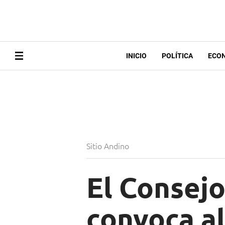
INICIO
POLÍTICA
ECO
Sitio Andino
El Consej
convoca a