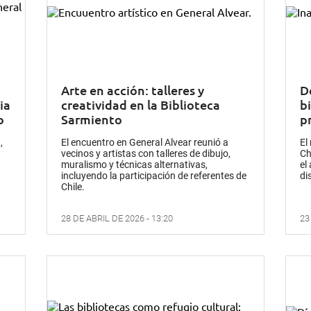
Arte en acción: talleres y
D
ia
creatividad en la Biblioteca
bi
o
Sarmiento
p
,
El encuentro en General Alvear reunió a
El
vecinos y artistas con talleres de dibujo,
Ch
muralismo y técnicas alternativas,
el
incluyendo la participación de referentes de
di
Chile.
28 DE ABRIL DE 2026 - 13:20
23