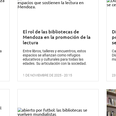
El rol de las bibliotecas de
D
Mendoza en la promoción de la
p
lectura
s
la
Entre libros, talleres y encuentros, estos
Ca
espacios se afianzan como refugios
Dí
educativos y culturales para todas las
má
edades. Su articulación con la sociedad.
1 DE NOVIEMBRE DE 2025 - 20:15
23