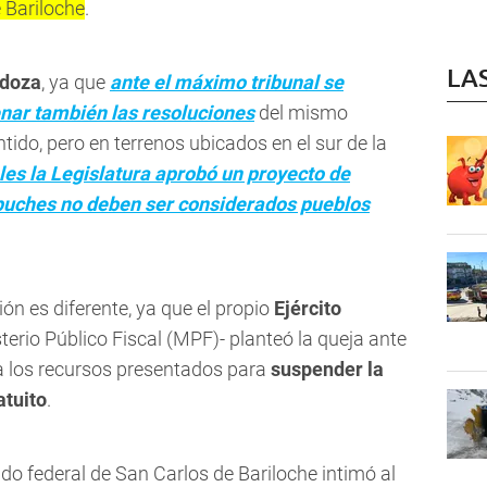
 Bariloche
.
LA
ndoza
, ya que
ante el máximo tribunal se
nar también las resoluciones
del mismo
ido, pero en terrenos ubicados en el sur de la
les la Legislatura aprobó un proyecto de
puches no deben ser considerados pueblos
ón es diferente, ya que el propio
Ejército
terio Público Fiscal (MPF)- planteó la queja ante
 a los recursos presentados para
suspender la
atuito
.
ado federal de San Carlos de Bariloche intimó al