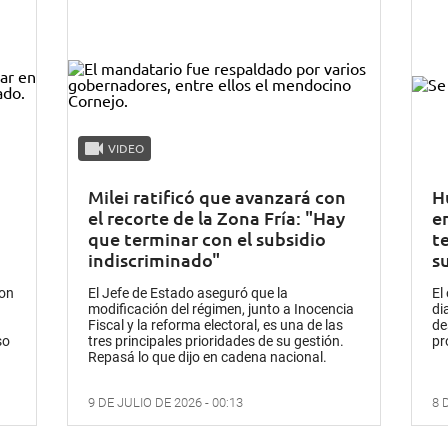
VIDEO
Milei ratificó que avanzará con
H
el recorte de la Zona Fría: "Hay
e
que terminar con el subsidio
t
indiscriminado"
s
con
El Jefe de Estado aseguró que la
El
modificación del régimen, junto a Inocencia
di
Fiscal y la reforma electoral, es una de las
de
so
tres principales prioridades de su gestión.
pr
Repasá lo que dijo en cadena nacional.
9 DE JULIO DE 2026 - 00:13
8 