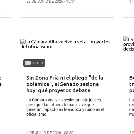
23 DE JUNIO DE 2026 - 15:14
17
VIDEO
e
Sin Zona Fría ni el pliego "de la
Bu
a
polémica", el Senado sesiona
tr
hoy: qué proyetos debate
p
La Cámara vuelve a sesionar este jueves,
La
pero quedan afuera temas clave que
re
n
generan impacto en Mendoza y ruido en el
de
oficialismo.
mo
4 DE JUNIO DE 2026 - 08:30
2 