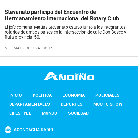
Stevanato participó del Encuentro de
Hermanamiento Internacional del Rotary Club
El jefe comunal Matías Stevanato estuvo junto a los integrantes
rotarios de ambos países en la intersección de calle Don Bosco y
Ruta provincial 50.
5 DE MAYO DE 2024 - 08:15
INICIO
POLÍTICA
ECONOMÍA
POLICIALES
DEPARTAMENTALES
DEPORTES
MUCHO SHOW
LIFESTYLE
MUNDO
SOCIEDAD
ACONCAGUA RADIO