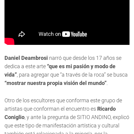
Daniel Deambrosi
narró que desde los 17 años se
dedica a este arte
“que es mi pasión y modo de
vida”
, para agregar que “a través de la roca” se busca
“mostrar nuestra propia visión del mundo”
.
Otro de los escultores que conforma este grupo de
artistas que conforman el encuentro es
Ricardo
Coniglio
, y ante la pregunta de SITIO ANDINO, explicó
que este tipo de manifestación artística y cultural
también está relacionada a la minería, por la