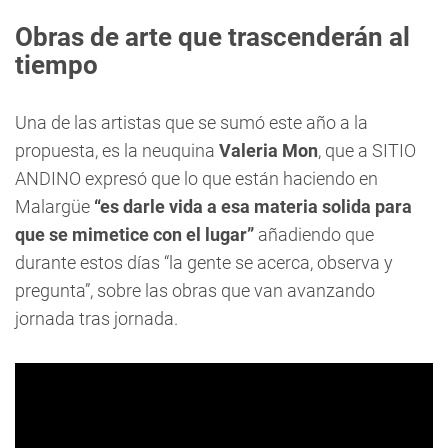
Obras de arte que trascenderán al
tiempo
Una de las artistas que se sumó este año a la
propuesta, es la neuquina
Valeria Mon
, que a SITIO
ANDINO expresó que lo que están haciendo en
Malargüe
“es darle vida a esa materia solida para
que se mimetice con el lugar”
añadiendo que
durante estos días “la gente se acerca, observa y
pregunta”, sobre las obras que van avanzando
jornada tras jornada.