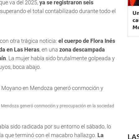
 que va del 2025,
ya se registraron seis
, superando el total contabilizado durante todo el
Un
ca
M
n otra trágica noticia:
el cuerpo de Flora Inés
ida en Las Heras
, en una
zona descampada
nín
. La mujer había sido brutalmente golpeada y
uyos, boca abajo.
 en Mendoza generó conmoción y preocupación en la sociedad
bía sido radicada por su entorno el sábado, lo
da que terminó con el macabro hallazgo.
La
LA