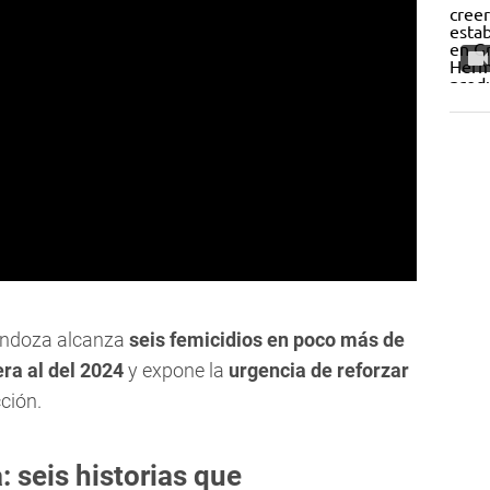
endoza alcanza
seis femicidios en poco más de
era al del 2024
y expone la
urgencia de reforzar
ción.
 seis historias que