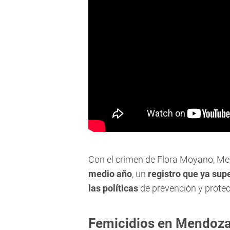
Con el crimen de Flora Moyano, M
medio año
, un
registro que ya sup
las políticas
de prevención y protec
Femicidios en Mendoza: