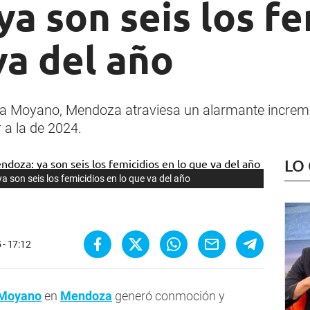
a son seis los fe
va del año
lora Moyano, Mendoza atraviesa un alarmante increm
 a la de 2024.
LO
a son seis los femicidios en lo que va del año
 - 17:12
 Moyano
en
Mendoza
generó conmoción y