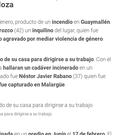
doza
 enero, producto de un
incendio
en
Guaymallén
.
rozco
(42) un
inquilino
del lugar, quien fue
io agravado por mediar violencia de género
.
o de su casa para dirigirse a su trabajo
. Con el
es
hallaran un cadáver incinerado
en un
sado fue
Néstor Javier Rabano
(37) quien fue
fue capturado en Malargüe
.
a para dirigirse a su trabajo
inada
en un
predio en Junín
el
17 de febrero
. El