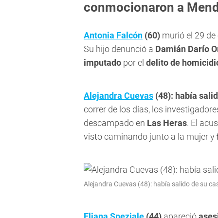
conmocionaron a Men
Antonia Falcón
(60)
murió el 29 de
Su hijo denunció a
Damián Darío O
imputado
por el
delito de homicid
Alejandra Cuevas
(48): había salid
correr de los días, los investigador
descampado en
Las Heras
. El acu
visto caminando junto a la mujer y
Alejandra Cuevas (48): había salido de su cas
Eliana Speziale
(44)
apareció
ases