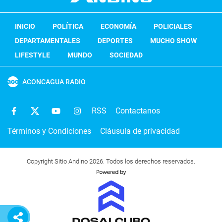
INICIO
POLÍTICA
ECONOMÍA
POLICIALES
DEPARTAMENTALES
DEPORTES
MUCHO SHOW
LIFESTYLE
MUNDO
SOCIEDAD
ACONCAGUA RADIO
RSS
Contactanos
Términos y Condiciones
Cláusula de privacidad
Copyright Sitio Andino 2026. Todos los derechos reservados.