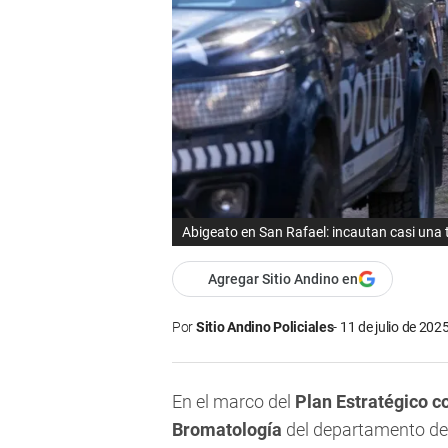
Abigeato en San Rafael: incautan casi una t
Agregar Sitio Andino en
Por
Sitio Andino Policiales
11 de julio de 2025
En el marco del
Plan Estratégico c
Bromatología
del departamento de