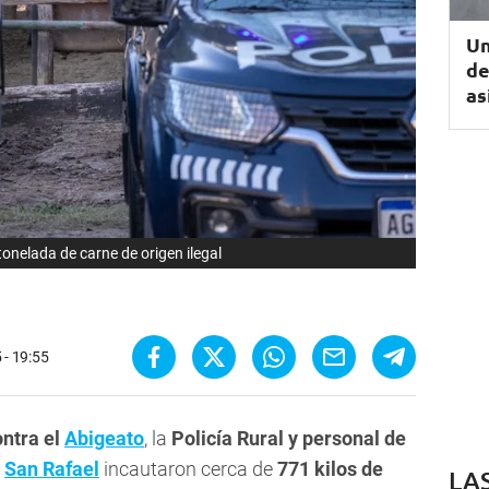
Un
de
as
onelada de carne de origen ilegal
 - 19:55
ontra el
Abigeato
, la
Policía Rural y personal de
San Rafael
incautaron cerca de
771 kilos de
LA