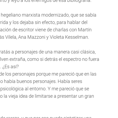
hartó y leyó a los enemigos de esa bibliografía.
n hegeliano marxista modernizado, que se sabía
ida y los dejaba sin efecto, para hablar del
rmación de escritor viene de charlas con Martín
ás Vilela, Ana Mazzoni y Violeta Kesselman.
tratás a personajes de una manera casi clásica,
lven extraña, como si detrás el espectro no fuera
. ¿Es así?
a de los personajes porque me pareció que en las
no había buenos personajes. Había seres
 psicológica al entorno. Y me pareció que se
 la vieja idea de limitarse a presentar un gran