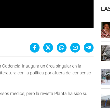
LA
7
na Cadencia, inaugura un área singular en la
iteratura con la política por afuera del consenso
iversos medios; pero la revista Planta ha sido su