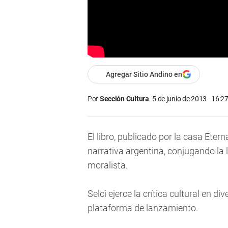
Agregar Sitio Andino en
Por
Sección Cultura
5 de junio de 2013 - 16:2
El libro, publicado por la casa Eter
narrativa argentina, conjugando la l
moralista.
Selci ejerce la crítica cultural en d
plataforma de lanzamiento.