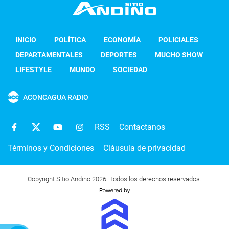
INICIO
POLÍTICA
ECONOMÍA
POLICIALES
DEPARTAMENTALES
DEPORTES
MUCHO SHOW
LIFESTYLE
MUNDO
SOCIEDAD
ACONCAGUA RADIO
RSS
Contactanos
Términos y Condiciones
Cláusula de privacidad
Copyright Sitio Andino 2026. Todos los derechos reservados.