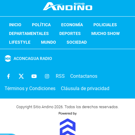
INICIO
POLÍTICA
ECONOMÍA
POLICIALES
DEPARTAMENTALES
DEPORTES
MUCHO SHOW
LIFESTYLE
MUNDO
SOCIEDAD
ACONCAGUA RADIO
RSS
Contactanos
Términos y Condiciones
Cláusula de privacidad
Copyright Sitio Andino 2026. Todos los derechos reservados.