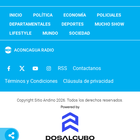
INICIO
POLÍTICA
ECONOMÍA
POLICIALES
DEPARTAMENTALES
DEPORTES
MUCHO SHOW
LIFESTYLE
MUNDO
SOCIEDAD
ACONCAGUA RADIO
RSS
Contactanos
Términos y Condiciones
Cláusula de privacidad
Copyright Sitio Andino 2026. Todos los derechos reservados.