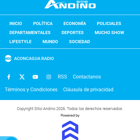
INICIO
POLÍTICA
ECONOMÍA
POLICIALES
DEPARTAMENTALES
DEPORTES
MUCHO SHOW
LIFESTYLE
MUNDO
SOCIEDAD
ACONCAGUA RADIO
RSS
Contactanos
Términos y Condiciones
Cláusula de privacidad
Copyright Sitio Andino 2026. Todos los derechos reservados.