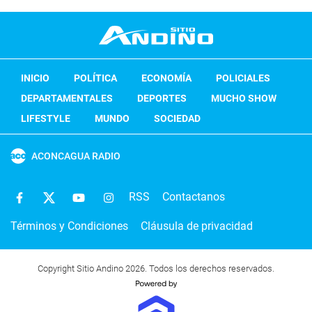
INICIO
POLÍTICA
ECONOMÍA
POLICIALES
DEPARTAMENTALES
DEPORTES
MUCHO SHOW
LIFESTYLE
MUNDO
SOCIEDAD
ACONCAGUA RADIO
RSS
Contactanos
Términos y Condiciones
Cláusula de privacidad
Copyright Sitio Andino 2026. Todos los derechos reservados.