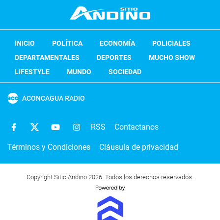
INICIO
POLÍTICA
ECONOMÍA
POLICIALES
DEPARTAMENTALES
DEPORTES
MUCHO SHOW
LIFESTYLE
MUNDO
SOCIEDAD
ACONCAGUA RADIO
RSS
Contactanos
Términos y Condiciones
Cláusula de privacidad
Copyright Sitio Andino 2026. Todos los derechos reservados.