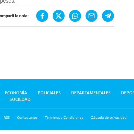
 pesos.
ompartí la nota:
ECONOMÍA
POLICIALES
DEPARTAMENTALES
DEPO
SOCIEDAD
RSS
Contactanos
Términos y Condiciones
Cláusula de privacidad