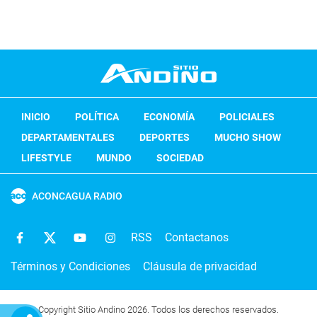
INICIO
POLÍTICA
ECONOMÍA
POLICIALES
DEPARTAMENTALES
DEPORTES
MUCHO SHOW
LIFESTYLE
MUNDO
SOCIEDAD
ACONCAGUA RADIO
RSS
Contactanos
Términos y Condiciones
Cláusula de privacidad
Copyright Sitio Andino 2026. Todos los derechos reservados.